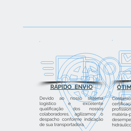
RÁPIDO ENVIO
ÓTI
Devido ao nosso sistema
Contamo
logístico e excelente
certifica
qualificação dos nossos
profissio
colaboradores, agilizamos o
matéri
despacho conforme indicação
desemp
de sua transportadora.
hidráulic