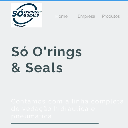
Home
Empresa
Produtos
Só O'rings
& Seals
Contamos com a linha completa
de vedação hidráulica e
pneumática