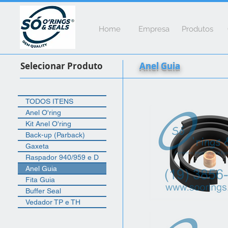
Home
Empresa
Produtos
Selecionar Produto
Anel Guia
TODOS ITENS
Anel O'ring
Kit Anel O'ring
Back-up (Parback)
Gaxeta
Raspador 940/959 e D
Anel Guia
Fita Guia
Buffer Seal
Vedador TP e TH